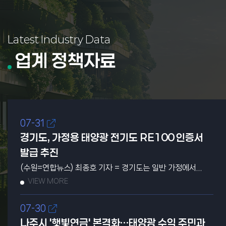
Latest Industry Data
업계 정책자료
07-31
경기도, 가정용 태양광 전기도 RE100 인증서
발급 추진
(수원=연합뉴스) 최종호 기자 = 경기도는 일반 가정에서
생산한 태양광 전기에도 기업의 RE100(재생에너지 100%
VIEW MORE
사용) 이행에 활용되는 재생에너지 인증서를 발급한다고 21일
밝혔다. 도는 오는 22일 기후에너지환경부, 한국에너지공단과
07-30
이러한 내용의 '자가설비 인증제 발급·거래 시범사업 협력을
나주시 '햇빛연금' 본격화…태양광 수익 주민과
위한 업무협약'을 체결할 예정이다. 자가설비 인증제는 집이나