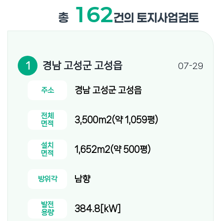
사업을 추진한다. 나주시는 발전시설 가동 이후 주민들이 발전
환경녹지국장이 총괄을 맡고, 기후변화대책과를 비롯한 8개
162
수익 공유을 통해 에너지 기본소득을 체감할 수 있도록 하고,
부서와 에너지 분야 외부 전문가로 구성된다. 또한 충청남도와
총
건의 토지사업검토
주차장과 공공건물 옥상 등 시 소유 유휴 부지를 활용한 공공
한국에너지공단, 한국농어촌공사, 한국전력공사 등
햇빛사업도 단계적으로 확대할 방침이다. 윤병태 나주시장은
관계기관과 협력체계를 구축해 사업 추진 과정에서 발생하는
"전국 최초의 공익형 햇빛 연금 모델이 본격 추진되면서
다양한 현장 문제를 신속하게 지원할 계획이다. 지원단은 ▲
에너지 전환과 주민 상생의 새로운 출발점을 마련하게
주민 교육 및 홍보를 통한 사업 이해도 향상 ▲사업 대상 마을
1
경남 고성군 고성읍
07-29
됐다"며 "공공기관과 주민이 함께하는 재생에너지 모델을
및 유휴부지 발굴 ▲발전사업 허가와 전력계통 연계 지원 ▲
성공적으로 정착시켜 발전 수익이 지역 사회에 지속적으로
관계기관 협의 ▲사업 추진 과정에서 발생하는 현장 애로사항
환원될 수 있도록 하겠다"고 말했다. ◎공감언론 뉴시스
경남 고성군 고성읍
주소
해결 등 사업 전 과정을 밀착 지원한다. 특히 마을리더 교육과
lcw@newsis.com
주민설명회를 통해 주민 참여 기반을 확대하고, 공공
유휴부지와 저수지, 시유지 등 사업 대상지를 적극 발굴하는
전체
3,500m2(약 1,059평)
한편, 인허가 절차와 전력계통 연계 등 주민들이 어려움을
면적
겪는 사항도 부서 간 협업을 통해 신속히 해결할 방침이다.
현재 아산시는 선장면 돈포2리와 군덕1리, 음봉면 신휴1리와
설치
1,652m2(약 500평)
면적
월랑2리 등 4개 마을이 햇빛소득마을 공모사업에 참여하고
있으며, 오는 7월 말에는 실옥4통 등의 추가 공모도 지원할
예정이다. 이 사업은 주민이 협동조합을 구성해
남향
방위각
태양광발전소를 운영하고, 발전 수익을 마을 복지와 지역화폐
지급 등 주민 공동의 이익을 위해 활용하는 방식으로,
발전
384.8[kW]
지역경제 활성화와 공동체 회복, 탄소중립 실현을 동시에
용량