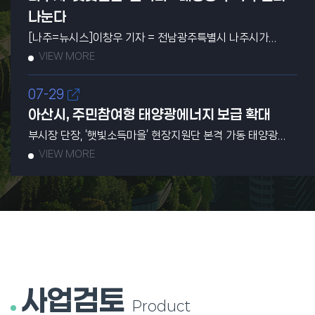
공장 등에서 직접 생산해 사용한 재생에너지에 인증서를
나눈다
발급하는 제도이다. 발급된 인증서는 기업의 RE100
[나주=뉴시스]이창우 기자 = 전남광주특별시 나주시가
이행실적으로 활용된다. 도는 이번 협약을 통해 도내 3kW
전국에서 처음으로 공익형 재생에너지사업으로 태양광 발전
VIEW MORE
주택태양광 370개소를 대상으로 전국에서 처음으로
수익을 주민과 공유하는 '나주형 햇빛 연금 모델'을 본격
재생에너지 자가소비용 발전설비 인증서 발급·거래
추진한다. 23일 나주시에 따르면 지난해 10월 한전KDN과
실증사업을 다음 달부터 추진한다. 협약에 따라 도는
07-29
업무 협약을 체결한 이후 추진해 온 '나주형 햇빛 연금 모델'이
370개소에 발전량 계측장치 설치 지원 및 발전량 데이터를
아산시, 주민참여형 태양광에너지 보급 확대
최근 정부 승인 절차가 완료돼 사업이 본궤도에 올랐다. 이번
수집하고 기후에너지환경부, 한국에너지공단과 함께
사업은 기후에너지환경부 승인에 이어 지난 22일
주택태양광 발전량을 정부 재생에너지 관리시스템과 연계해
부시장 단장, ‘햇빛소득마을’ 현장지원단 본격 가동 태양광
한전KDN의 출자 승인 완료로 추진 기반을 갖췄다. 나주시는
인증서를 발급한다. 사업이 본격화되면 도민은 전기요금
발전수익 마을복지 환원, 에너지 자치모델 확산 [충남일보
VIEW MORE
EPC 사업자 선정과 의회 동의 등 후속 절차를 거쳐 사업을
절감에 더해 인증서 판매수익을 얻고 기업은 RE100
유명환 기자] 충남 아산시는 27일 주민이 직접 참여하는
본격 추진할 계획이다. EPC사업자는 발주처로부터 사업을
이행수단을 확대할 수 있을 것으로 도는 기대하고 있다.
'햇빛소득마을' 사업의 성공적인 추진을 위해 '아산시
수주해 설계·조달·시공까지 원스톱 서비스를 제공한다. 나주형
경기도 관계자는 "경기도에 설치된 주택태양광은 총 135MW,
햇빛소득마을 현장지원단'을 구성하고 본격적인 운영에
햇빛연금은 농지나 산림을 훼손하지 않고 나주시가 보유한
약 4만5천 가구 규모로 이미 주요 재생에너지 자원으로
들어간다고 밝혔다. '햇빛소득마을'은 저수지와 마을 유휴부지
주차장과 하수처리장 등 유휴 공유부지 5곳에 총 1.6㎿
성장한 만큼 자가설비 인증제 제도에 포함되어야 한다고
등을 활용해 주민이 직접 태양광발전소를 운영하고, 발전
(메가와트) 규모의 태양광 발전시설을 설치해 생산한 전력을
판단해 이번 사업을 추진한다"며 "정부, 한국에너지공단과
수익을 마을 복지와 주민 소득으로 환원하는 주민주도형
판매하고 발전 수익을 주민과 공유하는 공익형 재생에너지
협력해 자가설비 인증제를 확대하고 도민이 참여하는
에너지 자치 모델이다. 아산시는 행정안전부의 햇빛소득마을
모델이다. 총사업비는 30억원 규모로 한전KDN과 주민이
재생에너지 시장을 만들어 가겠다"고 말했다.
정책에 선제적으로 대응하고, 지역 내 참여 마을 확대와
참여하는 주민 펀드 방식으로 운영한다. 발전시설 운영과
사업검토
zorba@yna.co.kr
사업의 안정적인 정착을 지원하기 위해 현장 중심의 행정
유지관리는 한전KDN이 맡으며 내년 1월 준공을 목표로
Product
지원체계를 구축했다. 현장지원단은 부시장을 단장으로