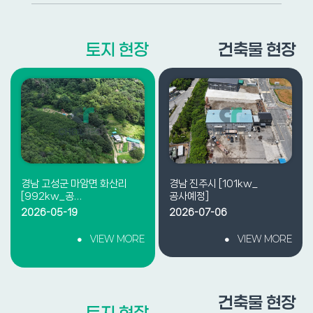
토지 현장
건축물 현장
경남 고성군 마암면 화산리
경남 진주시 [101kw_
[992kw_공…
공사예정]
2026-05-19
2026-07-06
VIEW MORE
VIEW MORE
건축물 현장
토지 현장