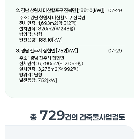
기대할 수 있는 새로운 지역발전 모델로 주목받고 있다.
오세현 시장은 "햇빛소득마을은 주민이 직접 에너지 생산의
2. 경남 창원시 마산합포구 진북면 [188.16[kW]]
07-29
주체가 되어 안정적인 소득을 창출하고, 그 수익을 다시
주소 : 경남 창원시 마산합포구 진북면
마을에 환원하는 지속 가능한 지역발전 모델"이라며
전체면적 : 1,693m2(약 512평)
"현장지원단 운영을 통해 주민들이 사업을 추진하는 과정에서
설치면적 : 820m2(약 248평)
겪는 어려움을 적극 해결하고, 더 많은 마을이 사업에 참여할
방위각 : 남향
발전용량 : 188.16[kW]
수 있도록 행정적 지원을 아끼지 않겠다"고 말했다. 한편
아산시는 햇빛소득마을 사업을 통해 재생에너지 보급을
3. 경남 진주시 집현면 [752[kW]]
07-29
확대하고 주민소득 증대와 공동체 활성화, 탄소중립 실현을
주소 : 경남 진주시 집현면
함께 이루는 전국을 대표하는 성공 모델로 육성해 나갈
전체면적 : 6,790m2(약 2,054평)
계획이다. 출처 : 충남일보
설치면적 : 3,278m2(약 992평)
방위각 : 남향
(http://www.chungnamilbo.co.kr)
발전용량 : 752[kW]
729
총
건의 건축물사업검토