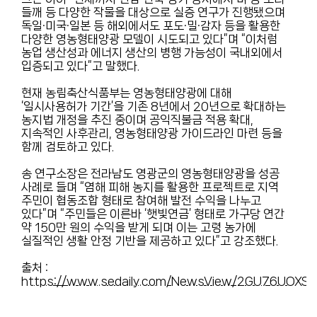
들깨 등 다양한 작물을 대상으로 실증 연구가 진행됐으며
독일·미국·일본 등 해외에서도 포도·밀·감자 등을 활용한
다양한 영농형태양광 모델이 시도되고 있다”며 “이처럼
농업 생산성과 에너지 생산의 병행 가능성이 국내외에서
입증되고 있다”고 말했다.
현재 농림축산식품부는 영농형태양광에 대해
‘일시사용허가 기간’을 기존 8년에서 20년으로 확대하는
농지법 개정을 추진 중이며 공익직불금 적용 확대,
지속적인 사후관리, 영농형태양광 가이드라인 마련 등을
함께 검토하고 있다.
송 연구소장은 전라남도 영광군의 영농형태양광을 성공
사례로 들며 “염해 피해 농지를 활용한 프로젝트로 지역
주민이 협동조합 형태로 참여해 발전 수익을 나누고
있다”며 “주민들은 이른바 ‘햇빛연금’ 형태로 가구당 연간
약 150만 원의 수익을 받게 되며 이는 고령 농가에
실질적인 생활 안정 기반을 제공하고 있다”고 강조했다.
출처 :
https://www.sedaily.com/NewsView/2GU76UOXS8