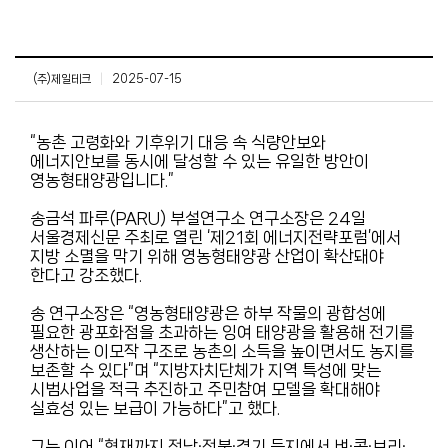
(주)제일테크
|
2025-07-15
“농촌 고령화와 기후위기 대응 속 식량안보와
에너지안보를 동시에 달성할 수 있는 유일한 방안이
영농형태양광입니다.”
송금석 파루(PARU) 부설연구소 연구소장은 24일
서울경제신문 주최로 열린 ‘제21회 에너지전략포럼’에서
지방 소멸을 막기 위해 영농형태양광 산업이 확산돼야
한다고 강조했다.
송 연구소장은 “영농형태양광은 하부 작물의 광합성에
필요한 광포화점을 초과하는 잉여 태양광을 활용해 전기를
생산하는 이모작 구조로 농촌의 소득을 높이면서도 농지를
보존할 수 있다”며 “지방자치단체가 지역 특성에 맞는
시범사업을 적극 추진하고 주민참여 모델을 확대해야
실효성 있는 보급이 가능하다”고 했다.
그는 이어 “현재까지 전남·전북·경기 등지에서 벼·콩·보리·