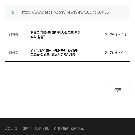
https://www.sedaily.com/NewsView/2GU76UOXS8
경북도 “영농형 태양광 사업으로 주민
이전글
2025-07-16
수익 창출”
연간 25억 아낀 구미산단…태양광·
다음글
2025-07-14
고효율 설비로 '에너지 자립' 시동
목록
공지사항
개인정보처리방침
이메일무단수집거부