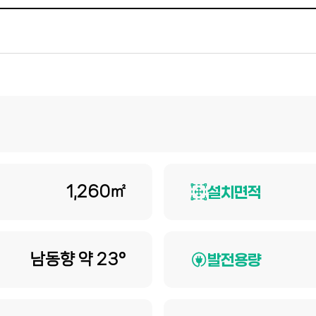
1,260㎡
설치면적
남동향 약 23°
발전용량