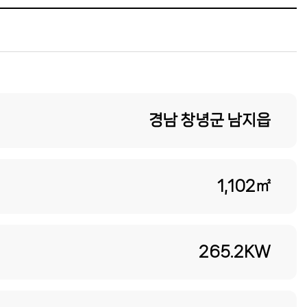
경남 창녕군 남지읍
1,102㎡
265.2KW