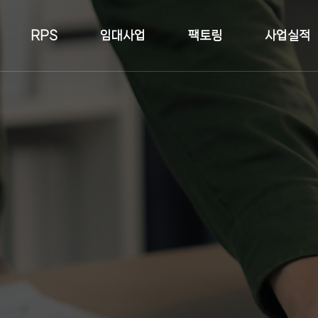
RPS
임대사업
팩토링
사업실적
토지현장
건축물현장
황