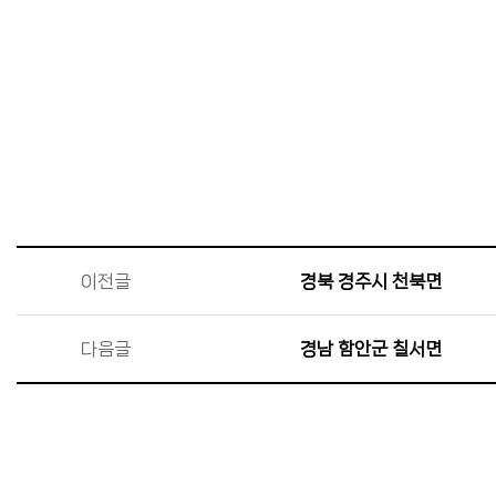
이전글
경북 경주시 천북면
다음글
경남 함안군 칠서면