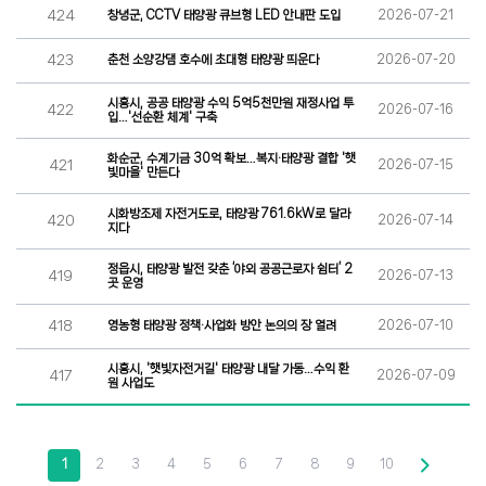
424
창녕군, CCTV 태양광 큐브형 LED 안내판 도입
2026-07-21
423
춘천 소양강댐 호수에 초대형 태양광 띄운다
2026-07-20
시흥시, 공공 태양광 수익 5억5천만원 재정사업 투
422
2026-07-16
입…'선순환 체계' 구축
화순군, 수계기금 30억 확보…복지·태양광 결합 '햇
421
2026-07-15
빛마을' 만든다
시화방조제 자전거도로, 태양광 761.6kW로 달라
420
2026-07-14
지다
정읍시, 태양광 발전 갖춘 ‘야외 공공근로자 쉼터’ 2
419
2026-07-13
곳 운영
418
영농형 태양광 정책·사업화 방안 논의의 장 열려
2026-07-10
시흥시, '햇빛자전거길' 태양광 내달 가동…수익 환
417
2026-07-09
원 사업도
1
2
3
4
5
6
7
8
9
10