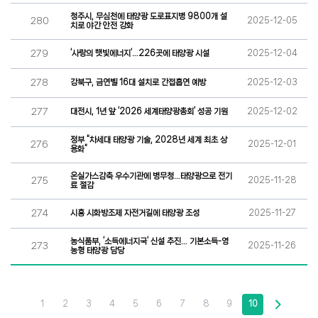
청주시, 무심천에 태양광 도로표지병 9800개 설
280
2025-12-05
치로 야간 안전 강화
279
‘사랑의 햇빛에너지’…226곳에 태양광 시설
2025-12-04
278
강북구, 금연벨 16대 설치로 간접흡연 예방
2025-12-03
277
대전시, 1년 앞 ‘2026 세계태양광총회’ 성공 기원
2025-12-02
정부 “차세대 태양광 기술, 2028년 세계 최초 상
276
2025-12-01
용화”
온실가스감축 우수기관에 병무청…태양광으로 전기
275
2025-11-28
료 절감
274
시흥 시화방조제 자전거길에 태양광 조성
2025-11-27
농식품부, ‘소득에너지국’ 신설 추진… 기본소득-영
273
2025-11-26
농형 태양광 담당
1
2
3
4
5
6
7
8
9
10