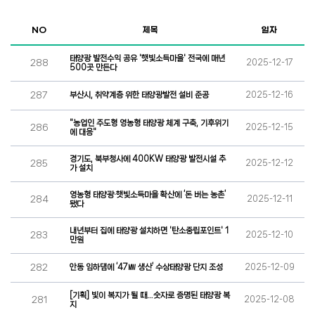
NO
제목
일자
태양광 발전수익 공유 '햇빛소득마을' 전국에 매년
288
2025-12-17
500곳 만든다
287
부산시, 취약계층 위한 태양광발전 설비 준공
2025-12-16
"농업인 주도형 영농형 태양광 체계 구축, 기후위기
286
2025-12-15
에 대응"
경기도, 북부청사에 400KW 태양광 발전시설 추
285
2025-12-12
가 설치
영농형 태양광·햇빛소득마을 확산에 ‘돈 버는 농촌’
284
2025-12-11
됐다
내년부터 집에 태양광 설치하면 '탄소중립포인트' 1
283
2025-12-10
만원
282
안동 임하댐에 ‘47㎿ 생산’ 수상태양광 단지 조성
2025-12-09
[기획] 빛이 복지가 될 때…숫자로 증명된 태양광 복
281
2025-12-08
지