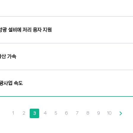
양광 설비에 저리 융자 지원
확산 가속
양광사업 속도
1
2
4
5
6
7
8
9
10
3