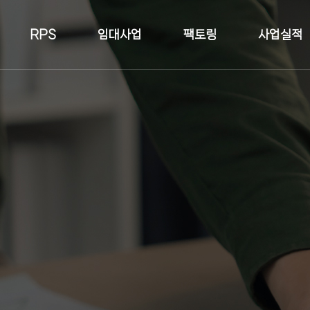
RPS
임대사업
팩토링
사업실적
토지현장
건축물현장
황