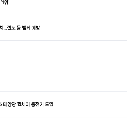
'1위'
치…절도 등 범죄 예방
최초 태양광 휠체어 충전기 도입