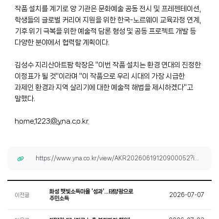
작품 설치를 계기로 양 기관은 문화예술 공동 전시 및 프레젠테이션,
학생들의 글로벌 커리어 지원을 위한 한국-노르웨이 교육과정 연계,
기후 위기 극복을 위한 예술적 담론 형성 및 공동 프로젝트 개발 등
다양한 분야에서 협력할 계획이다.
김성수 지리산아트팜 학장은 "이번 작품 설치는 환경 연대의 진정한
이정표가 될 것"이라며 "이 작품으로 우리 시대의 가장 시급한
과제인 환경과 지역 살리기에 대한 예술적 해법을 제시하겠다"고
말했다.
home1223@yna.co.kr
https://www.yna.co.kr/view/AKR20260619120900052?input=1195m
화성 햇빛소득마을 '성과'…태양광으로
이전글
2026-07-07
주민소득