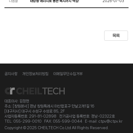
다음글
태양광 에너지로 농촌·복지까지 책임!
2026-07-03
목록
공지사항
개인정보처리방침
이메일무단수집거부
대표이사: 김정현
주소: [창원본사] 경남 창원특례시 마산합포구 만날고개1길 16
[대구지사] 대구시 수성구 수성로 85, 2F
사업자등록번호: 291-81-02898 전기공사업 등록번호: 경남-02322호
TEL: 055-299-0010 FAX: 055-599-0044 E-mail: ctpv@ctpv.kr
Copyright © 2025 CHEILTECH Co.Ltd All Rights Reserved.