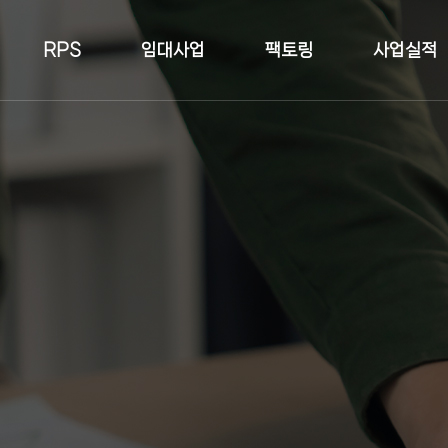
RPS
임대사업
팩토링
사업실적
토지현장
건축물현장
황