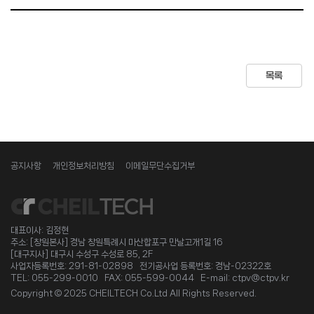
목록
공지사항
개인정보처리방침
이메일무단수집거부
대표이사: 김정현
주소: [창원본사] 경남 창원특례시 마산합포구 만날고개1길 16
[대구지사] 대구시 수성구 수성로 85, 2F
사업자등록번호: 291-81-02898 전기공사업 등록번호: 경남-02322호
TEL: 055-299-0010 FAX: 055-599-0044 E-mail: ctpv@ctpv.kr
Copyright © 2025 CHEILTECH Co.Ltd All Rights Reserved.