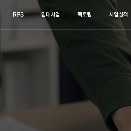
RPS
임대사업
팩토링
사업실적
토지현장
건축물현장
황