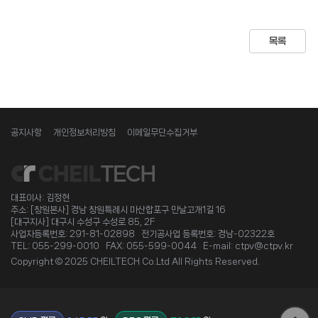
목록
공지사항
개인정보처리방침
이메일무단수집거부
대표이사: 김정현
주소: [창원본사] 경남 창원특례시 마산합포구 만날고개1길 16
[대구지사] 대구시 수성구 수성로 85, 2F
사업자등록번호: 291-81-02898 전기공사업 등록번호: 경남-02322호
TEL: 055-299-0010 FAX: 055-599-0044 E-mail: ctpv@ctpv.kr
Copyright © 2025 CHEILTECH Co.Ltd All Rights Reserved.