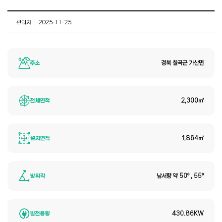
관리자
|
2025-11-25
주소
경북 칠곡군 가산면
전체면적
2,300㎡
설치면적
1,864㎡
방위각
남서향 약 50° , 55°
발전용량
430.86KW