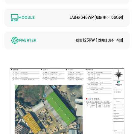
MODULE
JA솔라 645WP [모듈 갯수 : 668장]
INVERTER
현대 125KW [ 인버터 갯수 : 4대]