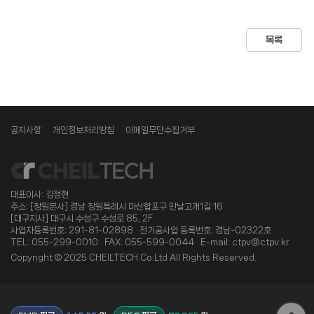
목록
공지사항
개인정보처리방침
이메일무단수집거부
대표이사: 김정현
주소: [창원본사] 경남 창원특례시 마산합포구 만날고개1길 16
[대구지사] 대구시 수성구 수성로 85, 2F
사업자등록번호: 291-81-02898 전기공사업 등록번호: 경남-02322호
TEL: 055-299-0010 FAX: 055-599-0044 E-mail: ctpv@ctpv.kr
Copyright © 2025 CHEILTECH Co.Ltd All Rights Reserved.