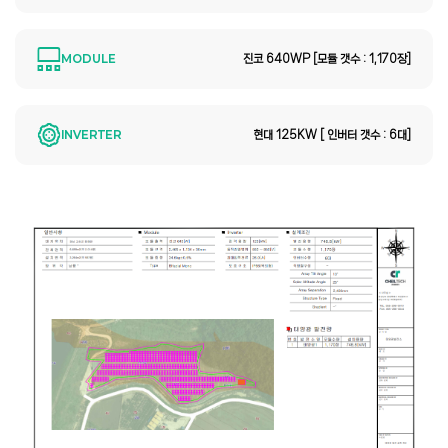
MODULE
진코 640WP [모듈 갯수 : 1,170장]
INVERTER
현대 125KW [ 인버터 갯수 : 6대]