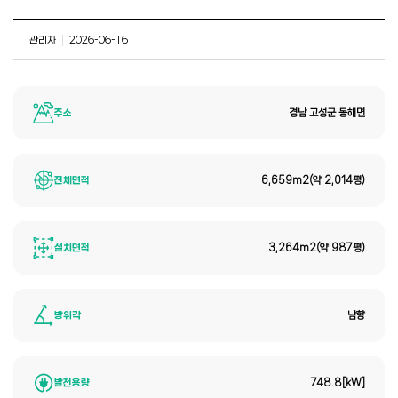
관리자
|
2026-06-16
주소
경남 고성군 동해면
전체면적
6,659m2(약 2,014평)
설치면적
3,264m2(약 987평)
방위각
남향
발전용량
748.8[kW]