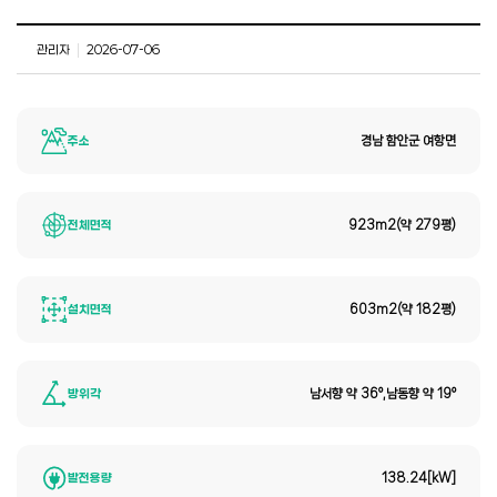
관리자
|
2026-07-06
주소
경남 함안군 여항면
전체면적
923m2(약 279평)
설치면적
603m2(약 182평)
방위각
남서향 약 36°,남동향 약 19°
발전용량
138.24[kW]