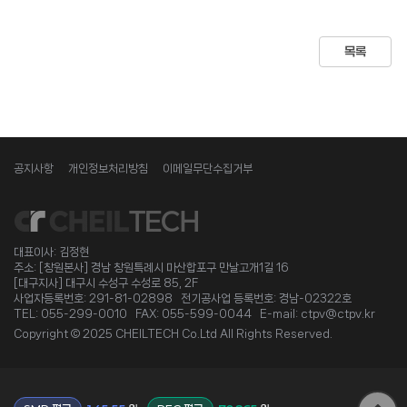
목록
공지사항
개인정보처리방침
이메일무단수집거부
대표이사: 김정현
주소: [창원본사] 경남 창원특례시 마산합포구 만날고개1길 16
[대구지사] 대구시 수성구 수성로 85, 2F
사업자등록번호: 291-81-02898 전기공사업 등록번호: 경남-02322호
TEL: 055-299-0010 FAX: 055-599-0044 E-mail: ctpv@ctpv.kr
Copyright © 2025 CHEILTECH Co.Ltd All Rights Reserved.