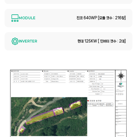
MODULE
진코 640WP [모듈 갯수 : 216장]
INVERTER
현대 125KW [ 인버터 갯수 : 2대]