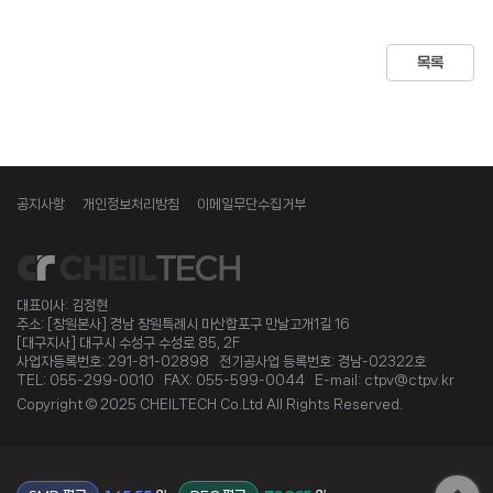
목록
공지사항
개인정보처리방침
이메일무단수집거부
대표이사: 김정현
주소: [창원본사] 경남 창원특례시 마산합포구 만날고개1길 16
[대구지사] 대구시 수성구 수성로 85, 2F
사업자등록번호: 291-81-02898 전기공사업 등록번호: 경남-02322호
TEL: 055-299-0010 FAX: 055-599-0044 E-mail: ctpv@ctpv.kr
Copyright © 2025 CHEILTECH Co.Ltd All Rights Reserved.