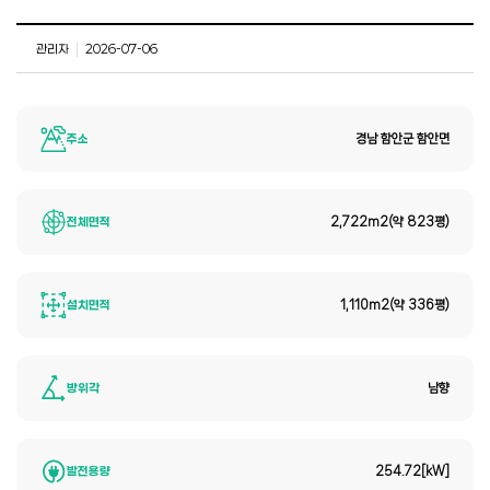
관리자
|
2026-07-06
주소
경남 함안군 함안면
전체면적
2,722m2(약 823평)
설치면적
1,110m2(약 336평)
방위각
남향
발전용량
254.72[kW]