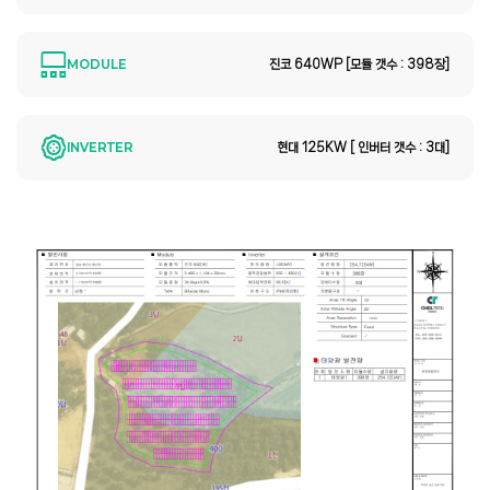
MODULE
진코 640WP [모듈 갯수 : 398장]
INVERTER
현대 125KW [ 인버터 갯수 : 3대]