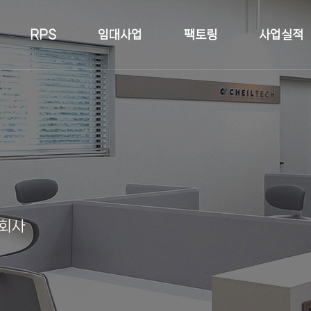
RPS
임대사업
팩토링
사업실적
토지현장
건축물현장
황
 회사