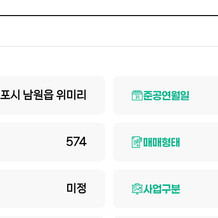
포시 남원읍 위미리
준공연월일
574
매매형태
미정
사업구분